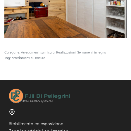
Categorie:
Arredamenti su misura
,
Realizzazioni
,
Serramenti in legno
Tag:
arredamenti su misura
Stabilimento ed esposizione
Zona Industriale Loc. Ignazioni