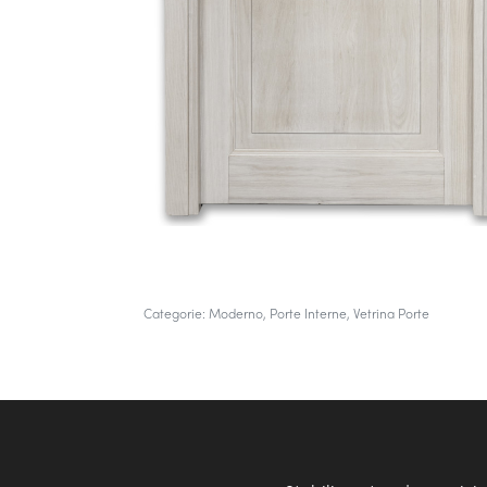
Categorie:
Moderno
,
Porte Interne
,
Vetrina Porte