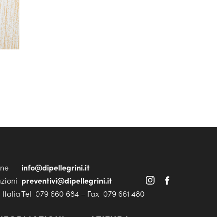
one
info@dipellegrini.it
azioni
preventivi@dipellegrini.it
Italia
Tel 079 660 684 – Fax 079 661 480