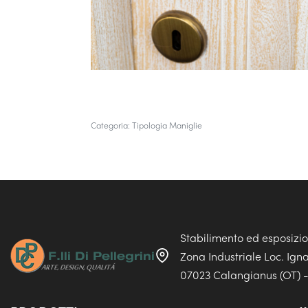
Categoria:
Tipologia Maniglie
Stabilimento ed esposizi
Zona Industriale Loc. Ign
07023 Calangianus (OT) - 