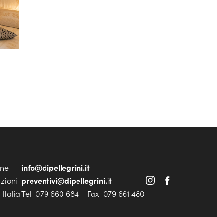
one
info@dipellegrini.it
azioni
preventivi@dipellegrini.it
Italia
Tel 079 660 684 – Fax 079 661 480