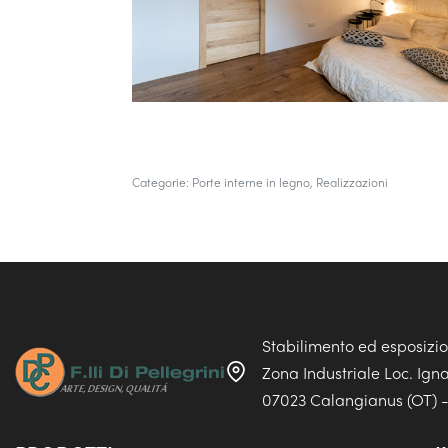
Categorie:
Porte interne in legno
,
Realizzazioni
Stabilimento ed esposizi
Zona Industriale Loc. Ign
07023 Calangianus (OT) - 