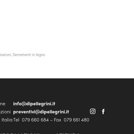
zazioni
,
Serramenti in legno
one
info@dipellegrini.it
azioni
preventivi@dipellegrini.it
Italia
Tel 079 660 684 – Fax 079 661 480