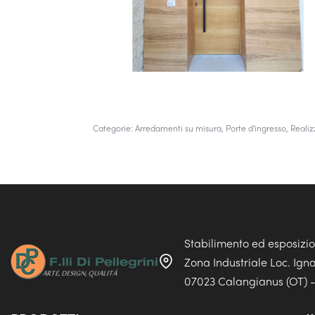
Categorie:
Arredamenti su misura
,
Porte d'ingresso
,
Realiz
Stabilimento ed esposizi
Zona Industriale Loc. Ign
07023 Calangianus (OT) - 